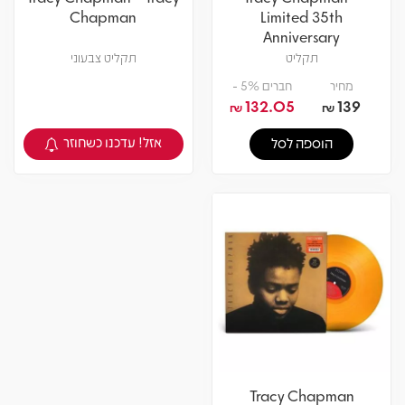
Chapman
Limited 35th
Anniversary
תקליט
תקליט צבעוני
מחיר
חברים 5% -
132.05
139
₪
₪
אזל! עדכנו כשחוזר
הוספה לסל
צפיה במוצר
Tracy Chapman