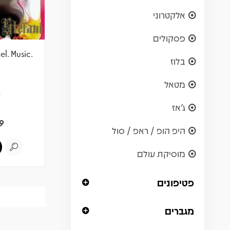
אלקטרוני
פסקולים
l. Music.
בלוז
מטאל
ש
ג'אז
9
היפ הופ / ראפ / סול
מוסיקת עולם
פטיפונים
מגברים