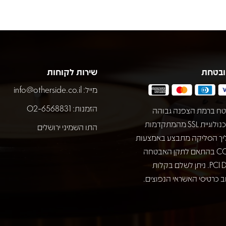
ובטחת
שירות לקוחות
מייל:
info@otherside.co.il
הזמנות: 02-6568831
ח ברמת הצפנה גבוהה
באמצעות טכנולוגיית SSL מהמתקדמות
התו השמיני ירושלים
יך הסליקה מתבצע באמצעות
חברת COMAX בהתאם לתקן האבטחה
המחמיר PCI DSS. ניתן לשלם בקלות
 כרטיסי האשראי הנפוצים.