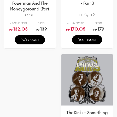
Powerman And The
- Part 3
Moneygoround (Part
One)
2 תקליטים
תקליט
מחיר
חברים 5% -
מחיר
חברים 5% -
132.05
139
170.05
179
₪
₪
₪
₪
הוספה לסל
הוספה לסל
The Kinks – Something