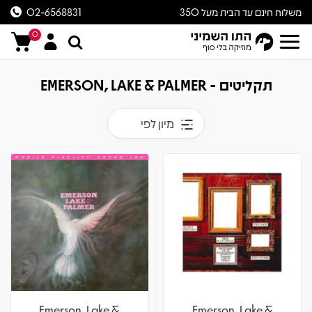
משלוח חינם עד הבית מעל 350
02-6568831
ש״ח
0
תקליטים - EMERSON, LAKE & PALMER
מיון לפי
Emerson, Lake &
Emerson, Lake &