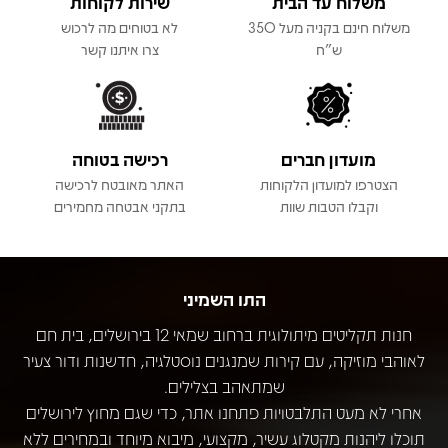
משלוח עד הבית
שירות לקוחות
משלוח חינם בקניה מעל 350
לא בטוחים מה לרכוש
ש"ח
צרו איתנו קשר
מועדון חברים
רכישה בטוחה
הצטרפו למועדון הלקוחות
האתר מאובטח לרכישה
וקבלו הטבות שוות
בתקני אבטחה מחמירים
התו השמיני
חנות תקליטים מיתולוגית ברחוב שמאי 12 בירושלים, בית חם
לאוהבי מוזיקה, עם קירות שמנגנים נוסטלגיה, חדשנות ודור צעיר
שמתאהב בצלילים.
אחרי לא מעט התלבטויות פתחנו אתר, כדי שגם מחוץ לירושלים
תוכלו ליהנות מקטלוג עשיר, מקצועי, מיבוא מיוחד ובמחירים ללא