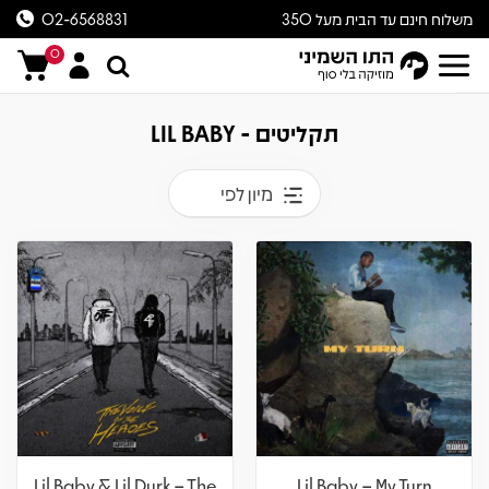
משלוח חינם עד הבית מעל 350
02-6568831
ש״ח
0
תקליטים - LIL BABY
מיון לפי
Lil Baby & Lil Durk – The
Lil Baby – My Turn