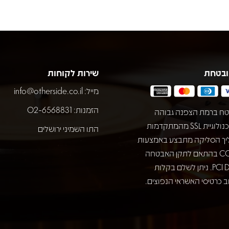
ובטחת
שירות לקוחות
מייל:
info@otherside.co.il
הזמנות: 02-6568831
ח ברמת הצפנה גבוהה
באמצעות טכנולוגיית SSL מהמתקדמות
התו השמיני ירושלים
יך הסליקה מתבצע באמצעות
חברת COMAX בהתאם לתקן האבטחה
המחמיר PCI DSS. ניתן לשלם בקלות
 כרטיסי האשראי הנפוצים.