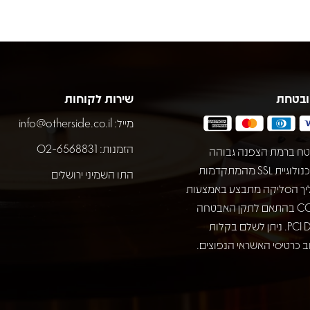
ובטחת
שירות לקוחות
מייל:
info@otherside.co.il
הזמנות: 02-6568831
ח ברמת הצפנה גבוהה
באמצעות טכנולוגיית SSL מהמתקדמות
התו השמיני ירושלים
יך הסליקה מתבצע באמצעות
חברת COMAX בהתאם לתקן האבטחה
המחמיר PCI DSS. ניתן לשלם בקלות
 כרטיסי האשראי הנפוצים.