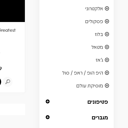
אלקטרוני
פסקולים
Greatest
בלוז
מטאל
ש
ג'אז
9
היפ הופ / ראפ / סול
מוסיקת עולם
פטיפונים
מגברים