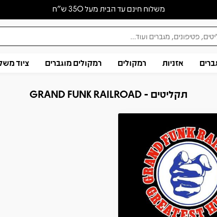
משלוח חינם עד הבית מעל 350 ש״ח
ברים
אזניות
רמקולים
רמקולים מוגברים
ציוד משל
תקליטים - GRAND FUNK RAILROAD