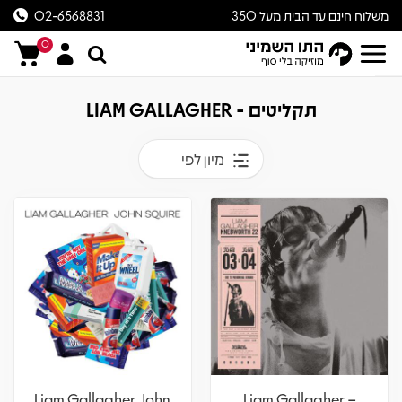
משלוח חינם עד הבית מעל 350
02-6568831
ש״ח
0
תקליטים - LIAM GALLAGHER
מיון לפי
Liam Gallagher, John
Liam Gallagher –