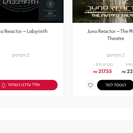
no Reactor – Labyrinth
Juno Reactor – The M
Theatre
2 תקליטים
2 תקליטים
מחיר
חברים 5% -
217.55
22
₪
₪
אזל! עדכנו כשחוזר
הוספה לסל
צפיה במוצר