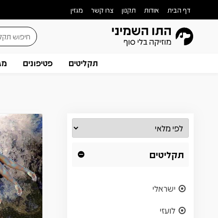
דף הבית
אודות
תקנון
צרו קשר
מגזין
תקליטים
פטיפונים
מג
תקליטים
ישראלי
לועזי