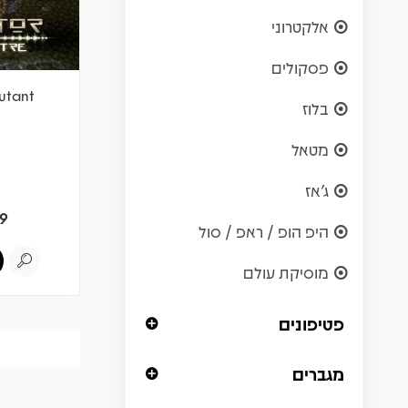
אלקטרוני
פסקולים
utant
בלוז
מטאל
ג'אז
9
היפ הופ / ראפ / סול
מוסיקת עולם
פטיפונים
מגברים