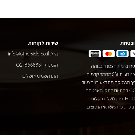
ובטחת
שירות לקוחות
מייל:
info@otherside.co.il
הזמנות: 02-6568831
ח ברמת הצפנה גבוהה
באמצעות טכנולוגיית SSL מהמתקדמות
התו השמיני ירושלים
יך הסליקה מתבצע באמצעות
חברת COMAX בהתאם לתקן האבטחה
המחמיר PCI DSS. ניתן לשלם בקלות
 כרטיסי האשראי הנפוצים.