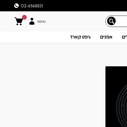
02-6568831
0
כניסה
ים
אמנים
גיפט קארד