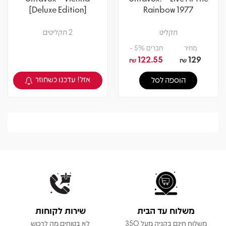
[Deluxe Edition]
Rainbow 1977
תקליט
2 תקליטים
מחיר
חברים 5% -
122.55
129
₪
₪
אזל! עדכנו כשחוזר
הוספה לסל
צפיה במוצר
משלוח עד הבית
שירות לקוחות
משלוח חינם בקניה מעל 350
לא בטוחים מה לרכוש