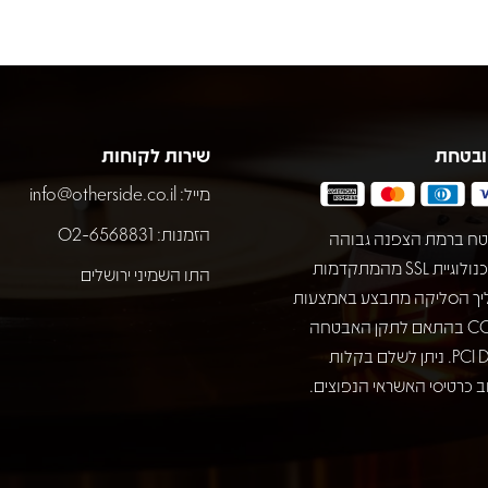
ובטחת
שירות לקוחות
מייל:
info@otherside.co.il
הזמנות: 02-6568831
ח ברמת הצפנה גבוהה
באמצעות טכנולוגיית SSL מהמתקדמות
התו השמיני ירושלים
יך הסליקה מתבצע באמצעות
חברת COMAX בהתאם לתקן האבטחה
המחמיר PCI DSS. ניתן לשלם בקלות
 כרטיסי האשראי הנפוצים.