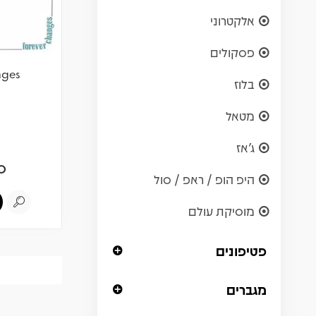
אלקטרוני
פסקולים
nges
בלוז
מטאל
ג'אז
0
היפ הופ / ראפ / סול
מוסיקת עולם
פטיפונים
מגברים