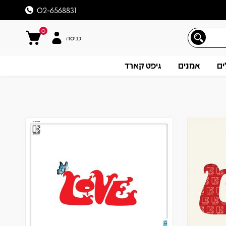
02-6568831
0
כניסה
ים
אמנים
גיפט קארד