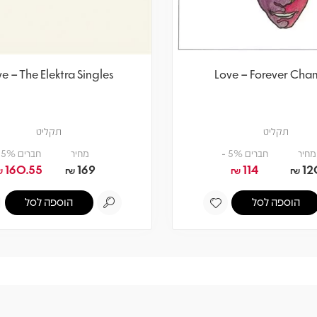
e – The Elektra Singles
Love – Forever Cha
תקליט
תקליט
מחיר
חברים 5% -
מחיר
חברים 5% -
160.55
169
114
12
₪
₪
₪
₪
הוספה לסל
הוספה לסל