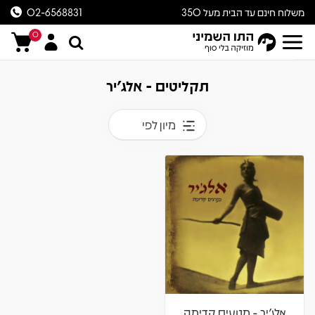
משלוח חינם עד הבית מעל 350
02-6568831
ש״ח
0
תקליטים - אלג'יר
מיון לפי
אלג'יר - מנועים קדימה