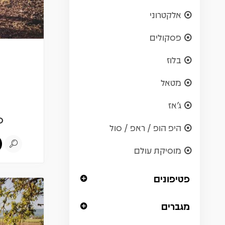
אלקטרוני
פסקולים
בלוז
מטאל
ג'אז
0
היפ הופ / ראפ / סול
מוסיקת עולם
פטיפונים
מגברים