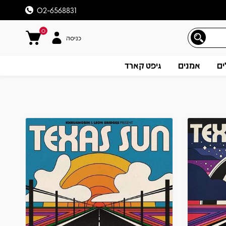
02-6568831
0
כניסה
ים
אמנים
גיפט קארד