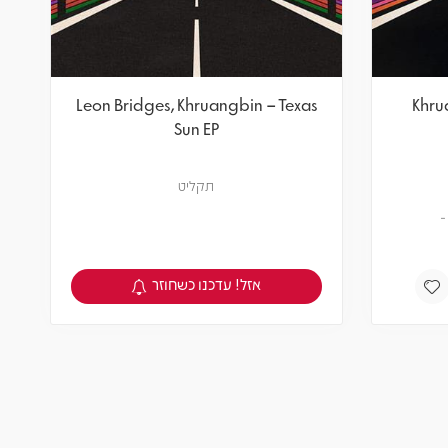
Leon Bridges, Khruangbin – Texas
Khru
Sun EP
תקליט
אזל! עדכנו כשחוזר
צפיה במוצר