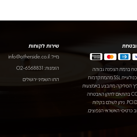
ובטחת
שירות לקוחות
מייל:
info@otherside.co.il
הזמנות: 02-6568831
ח ברמת הצפנה גבוהה
באמצעות טכנולוגיית SSL מהמתקדמות
התו השמיני ירושלים
יך הסליקה מתבצע באמצעות
חברת COMAX בהתאם לתקן האבטחה
המחמיר PCI DSS. ניתן לשלם בקלות
 כרטיסי האשראי הנפוצים.