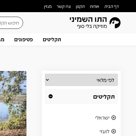
דף הבית
אודות
תקנון
צרו קשר
מגזין
תקליטים
פטיפונים
מג
תקליטים
ישראלי
לועזי