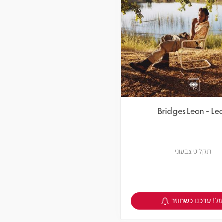
Bridges Leon - Le
תקליט צבעוני
ל! עדכנו כשחוזר
צפיה במוצר