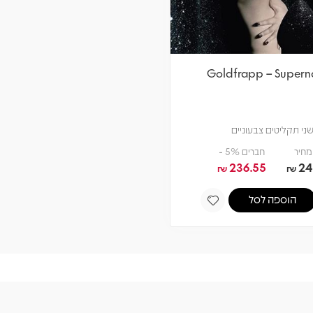
Goldfrapp – Supern
ני תקליטים צבעוניים
מחיר
חברים 5% -
236.55
24
₪
₪
הוספה לסל