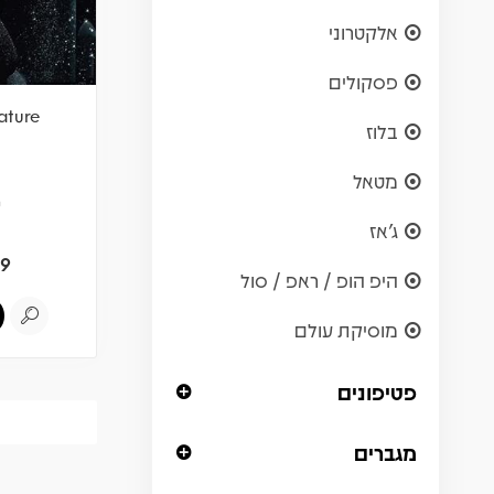
אלקטרוני
פסקולים
ature
בלוז
מטאל
ש
ג'אז
9
היפ הופ / ראפ / סול
מוסיקת עולם
פטיפונים
מגברים