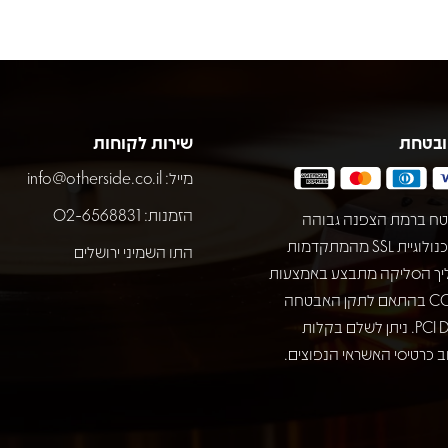
ובטחת
שירות לקוחות
מייל:
info@otherside.co.il
הזמנות: 02-6568831
ח ברמת הצפנה גבוהה
באמצעות טכנולוגיית SSL מהמתקדמות
התו השמיני ירושלים
יך הסליקה מתבצע באמצעות
חברת COMAX בהתאם לתקן האבטחה
המחמיר PCI DSS. ניתן לשלם בקלות
 כרטיסי האשראי הנפוצים.