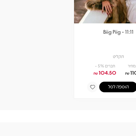
Biig Piig - 11:11
תקליט
מחיר
חברים 5% -
104.50
11
₪
₪
הוספה לסל