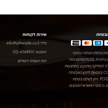
ובטחת
שירות לקוחות
מייל:
info@otherside.co.il
הזמנות: 02-6568831
ח ברמת הצפנה גבוהה
באמצעות טכנולוגיית SSL מהמתקדמות
התו השמיני ירושלים
יך הסליקה מתבצע באמצעות
חברת COMAX בהתאם לתקן האבטחה
המחמיר PCI DSS. ניתן לשלם בקלות
 כרטיסי האשראי הנפוצים.