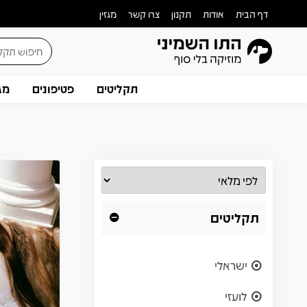
דף הבית
אודות
תקנון
צרו קשר
מגזין
תקליטים
פטיפונים
מג
תקליטים
ישראלי
לועזי