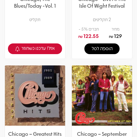
Blues/Today -Vol. 1
Isle Of Wight Festival
2 תקליטים
תקליט
מחיר
חברים 5% -
122.55
129
₪
₪
אזל! עדכנו כשחוזר
הוספה לסל
צפיה במוצר
Chicago – Greatest Hits
Chicago – September