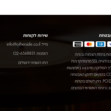
ובטחת
שירות לקוחות
מייל:
info@otherside.co.il
הזמנות: 02-6568831
ח ברמת הצפנה גבוהה
באמצעות טכנולוגיית SSL מהמתקדמות
התו השמיני ירושלים
יך הסליקה מתבצע באמצעות
חברת COMAX בהתאם לתקן האבטחה
המחמיר PCI DSS. ניתן לשלם בקלות
 כרטיסי האשראי הנפוצים.