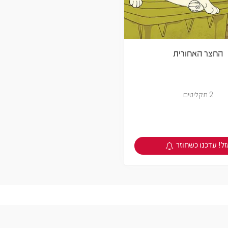
החצר האחורית
2 תקליטים
ל! עדכנו כשחוזר
צפיה במוצר