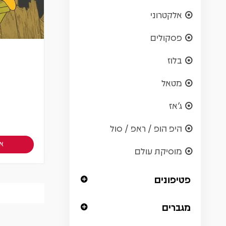
אלקטרוני
פסקולים
בלוז
מטאל
ג'אז
היפ הופ / ראפ / סול
אז
מוסיקת עולם
פטיפונים
מגברים