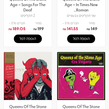
Age – Songs For The
Age – In Times New
Deaf
Roman...
שני תקליטים צבעוניים
2 תקליטים
מחיר
חברים 5% -
מחיר
חברים 5% -
189.05
199
141.55
149
₪
₪
₪
₪
הוספה לסל
הוספה לסל
Queens Of The Stone
Queens Of The Stone