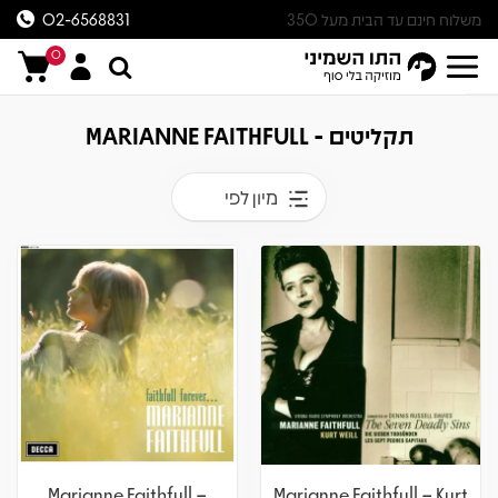
משלוח חינם עד הבית מעל 350
02-6568831
ש״ח
0
תקליטים - MARIANNE FAITHFULL
מיון לפי
Marianne Faithfull –
Marianne Faithfull – Kurt