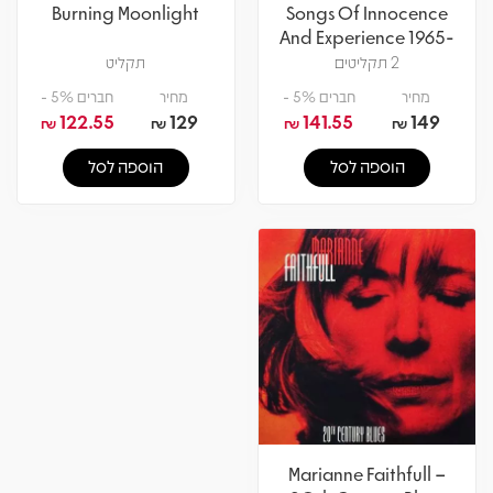
Burning Moonlight
Songs Of Innocence
And Experience 1965-
1995
2 תקליטים
תקליט
מחיר
חברים 5% -
מחיר
חברים 5% -
122.55
129
141.55
149
₪
₪
₪
₪
הוספה לסל
הוספה לסל
Marianne Faithfull –