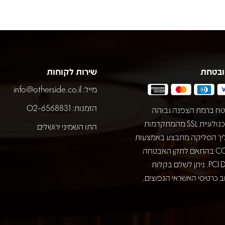
ובטחת
שירות לקוחות
מייל:
info@otherside.co.il
הזמנות: 02-6568831
ח ברמת הצפנה גבוהה
באמצעות טכנולוגיית SSL מהמתקדמות
התו השמיני ירושלים
יך הסליקה מתבצע באמצעות
חברת COMAX בהתאם לתקן האבטחה
המחמיר PCI DSS. ניתן לשלם בקלות
 כרטיסי האשראי הנפוצים.