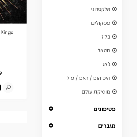
אלקטרוני
פסקולים
 Kings
בלוז
מטאל
ג'אז
9
היפ הופ / ראפ / סול
מוסיקת עולם
פטיפונים
מגברים