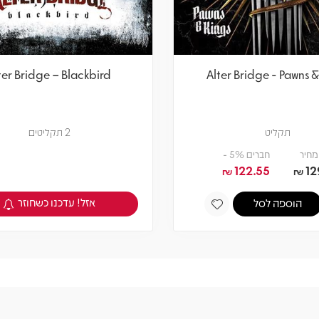
ter Bridge – Blackbird
Alter Bridge - Pawns &
תקליט
2 תקליטים
מחיר
חברים 5% -
122.55
12
₪
₪
אזל! עדכנו כשחוזר
הוספה לסל
צפיה במוצר