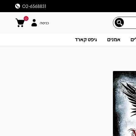
02-6568831
0
כניסה
ים
אמנים
גיפט קארד