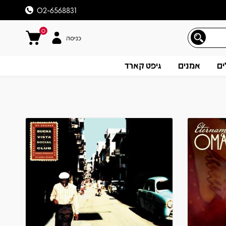
02-6568831
0
כניסה
ים
אמנים
גיפט קארד