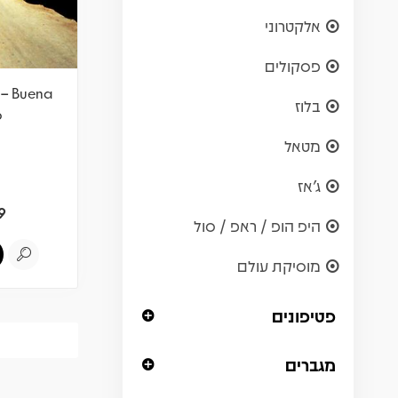
אלקטרוני
פסקולים
 – Buena
בלוז
b
מטאל
ג'אז
9
היפ הופ / ראפ / סול
מוסיקת עולם
פטיפונים
מגברים