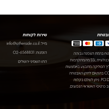
ובטחת
שירות לקוחות
מייל:
info@otherside.co.il
הזמנות: 02-6568831
ח ברמת הצפנה גבוהה
באמצעות טכנולוגיית SSL מהמתקדמות
התו השמיני ירושלים
יך הסליקה מתבצע באמצעות
חברת COMAX בהתאם לתקן האבטחה
המחמיר PCI DSS. ניתן לשלם בקלות
 כרטיסי האשראי הנפוצים.