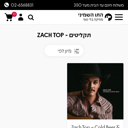
משלוח חינם עד הבית מעל 350
02-6568831
ש״ח
0
תקליטים - ZACH TOP
מיון לפי
Zach Top – Cold Beer &