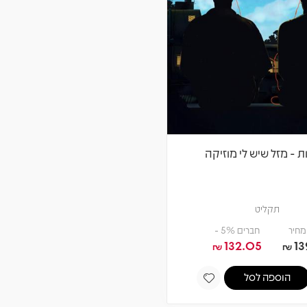
ות - מזל שיש לי מוזיקה
תקליט
מחיר
חברים 5% -
132.05
13
₪
₪
הוספה לסל