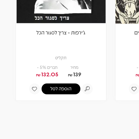
ים
ג'ירפות - צריך לסגור הכל
תקליט
מחיר
חברים 5% -
132.05
139
₪
₪
הוספה לסל