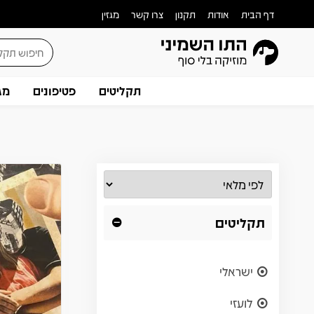
דף הבית
אודות
תקנון
צרו קשר
מגזין
תקליטים
פטיפונים
מג
תקליטים
ישראלי
לועזי