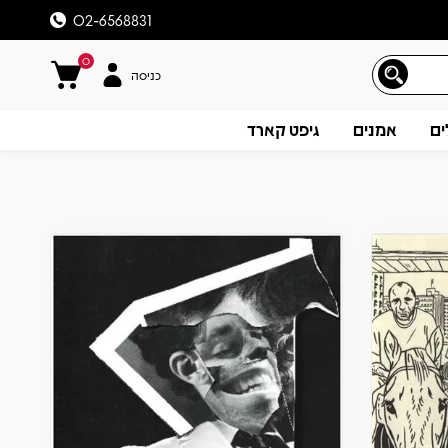
02-6568831
0
כניסה
ים
אמנים
גיפט קארד