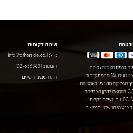
ובטחת
שירות לקוחות
מייל:
info@otherside.co.il
הזמנות: 02-6568831
ח ברמת הצפנה גבוהה
באמצעות טכנולוגיית SSL מהמתקדמות
התו השמיני ירושלים
יך הסליקה מתבצע באמצעות
חברת COMAX בהתאם לתקן האבטחה
המחמיר PCI DSS. ניתן לשלם בקלות
 כרטיסי האשראי הנפוצים.