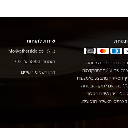
ובטחת
שירות לקוחות
מייל:
info@otherside.co.il
הזמנות: 02-6568831
ח ברמת הצפנה גבוהה
באמצעות טכנולוגיית SSL מהמתקדמות
התו השמיני ירושלים
יך הסליקה מתבצע באמצעות
חברת COMAX בהתאם לתקן האבטחה
המחמיר PCI DSS. ניתן לשלם בקלות
 כרטיסי האשראי הנפוצים.