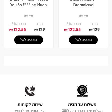
You So F***ing Much
Dreamland
תקליט
תקליט
מחיר
חברים 5% -
מחיר
חברים 5% -
122.55
129
122.55
129
₪
₪
₪
₪
הוספה לסל
הוספה לסל
משלוח עד הבית
שירות לקוחות
משלוח חינם בקניה מעל 350
לא בטוחים מה לרכוש