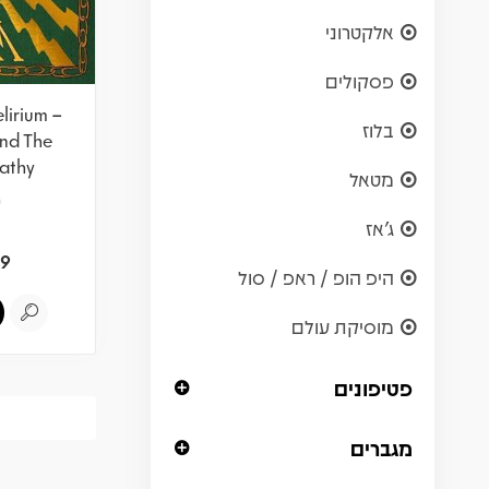
אלקטרוני
פסקולים
lirium –
בלוז
And The
athy
מטאל
ש
ג'אז
9
היפ הופ / ראפ / סול
מוסיקת עולם
פטיפונים
מגברים