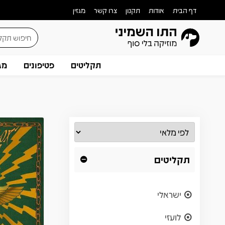
דף הבית
אודות
תקנון
צרו קשר
מגזין
תקליטים
פטיפונים
מג
תקליטים
ישראלי
לועזי