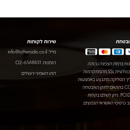
ובטחת
שירות לקוחות
מייל:
info@otherside.co.il
הזמנות: 02-6568831
ח ברמת הצפנה גבוהה
באמצעות טכנולוגיית SSL מהמתקדמות
התו השמיני ירושלים
יך הסליקה מתבצע באמצעות
חברת COMAX בהתאם לתקן האבטחה
המחמיר PCI DSS. ניתן לשלם בקלות
 כרטיסי האשראי הנפוצים.