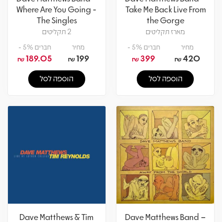
Where Are You Going -
Take Me Back Live From
The Singles
the Gorge
מארז תקליטים
2 תקליטים
מחיר
חברים 5% -
מחיר
חברים 5% -
189.05
199
399
420
₪
₪
₪
₪
הוספה לסל
הוספה לסל
Dave Matthews & Tim
Dave Matthews Band –