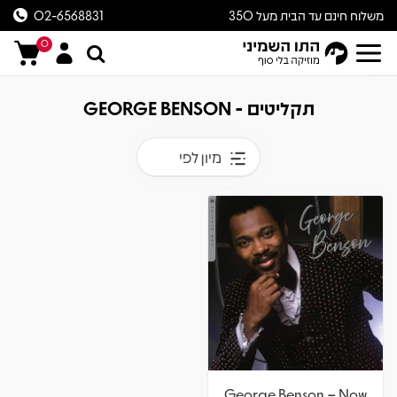
משלוח חינם עד הבית מעל 350
02-6568831
ש״ח
0
תקליטים - GEORGE BENSON
מיון לפי
George Benson – Now