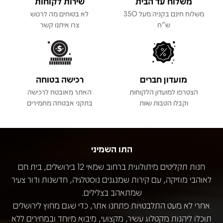
משלוח עד הבית
שירות לקוחות
משלוח חינם בקניה מעל 350
לא בטוחים מה לרכוש
ש"ח
צרו איתנו קשר
מועדון חברים
רכישה בטוחה
הצטרפו למועדון הלקוחות
האתר מאובטח לרכישה
וקבלו הטבות שוות
בתקני אבטחה מחמירים
התו השמיני
חנות תקליטים מיתולוגית ברחוב שמאי 12 בירושלים, בית חם
לאוהבי מוזיקה, עם קירות שמנגנים נוסטלגיה, חדשנות ודור צעיר
שמתאהב בצלילים.
אחרי לא מעט התלבטויות פתחנו אתר, כדי שגם מחוץ לירושלים
תוכלו ליהנות מקטלוג עשיר, מקצועי, מיבוא מיוחד ובמחירים ללא