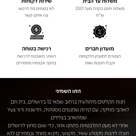
משלוח עד הבית
שירות לקוחות
משלוח חינם בקניה מעל 350
לא בטוחים מה לרכוש
ש"ח
צרו איתנו קשר
מועדון חברים
רכישה בטוחה
הצטרפו למועדון הלקוחות
האתר מאובטח לרכישה
וקבלו הטבות שוות
בתקני אבטחה מחמירים
התו השמיני
חנות תקליטים מיתולוגית ברחוב שמאי 12 בירושלים, בית חם
לאוהבי מוזיקה, עם קירות שמנגנים נוסטלגיה, חדשנות ודור צעיר
שמתאהב בצלילים.
אחרי לא מעט התלבטויות פתחנו אתר, כדי שגם מחוץ לירושלים
תוכלו ליהנות מקטלוג עשיר, מקצועי, מיבוא מיוחד ובמחירים ללא