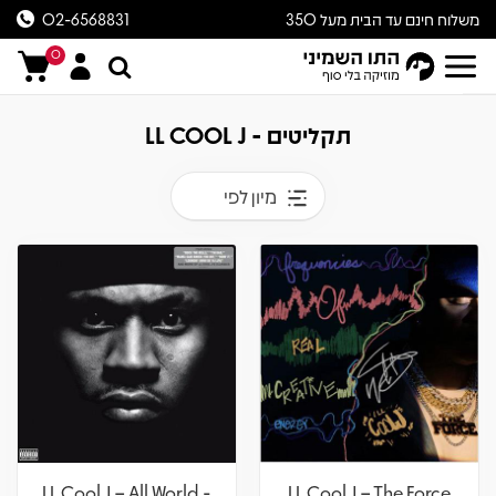
משלוח חינם עד הבית מעל 350
02-6568831
ש״ח
0
תקליטים - LL COOL J
מיון לפי
LL Cool J – All World -
LL Cool J – The Force