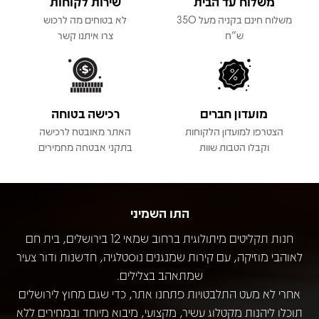
משלוח עד הבית
שירות לקוחות
משלוח חינם בקניה מעל 350
לא בטוחים מה לרכוש
ש"ח
צרו איתנו קשר
מועדון חברים
רכישה בטוחה
הצטרפו למועדון הלקוחות
האתר מאובטח לרכישה
וקבלו הטבות שוות
בתקני אבטחה מחמירים
התו השמיני
חנות תקליטים מיתולוגית ברחוב שמאי 12 בירושלים, בית חם
לאוהבי מוזיקה, עם קירות שמנגנים נוסטלגיה, חדשנות ודור צעיר
שמתאהב בצלילים.
אחרי לא מעט התלבטויות פתחנו אתר, כדי שגם מחוץ לירושלים
תוכלו ליהנות מקטלוג עשיר, מקצועי, מיבוא מיוחד ובמחירים ללא