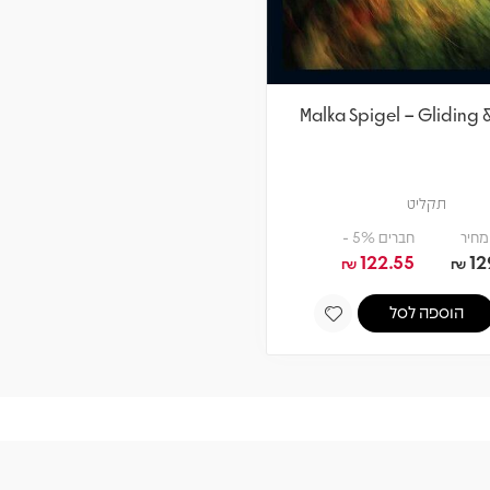
Malka Spigel – Gliding 
תקליט
מחיר
חברים 5% -
122.55
12
₪
₪
הוספה לסל