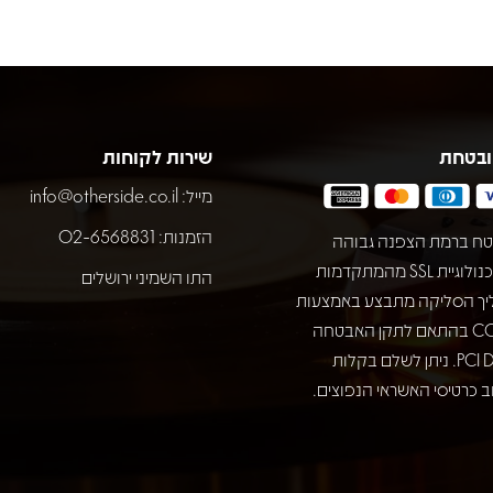
ובטחת
שירות לקוחות
מייל:
info@otherside.co.il
הזמנות: 02-6568831
ח ברמת הצפנה גבוהה
באמצעות טכנולוגיית SSL מהמתקדמות
התו השמיני ירושלים
יך הסליקה מתבצע באמצעות
חברת COMAX בהתאם לתקן האבטחה
המחמיר PCI DSS. ניתן לשלם בקלות
 כרטיסי האשראי הנפוצים.