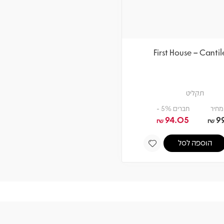
First House – Canti
תקליט
מחיר
חברים 5% -
94.05
9
₪
₪
הוספה לסל