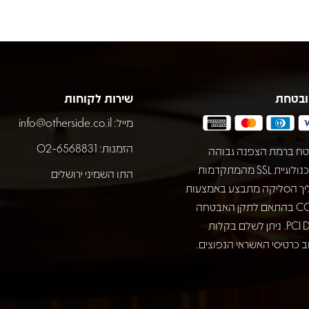
ובטחת
שירות לקוחות
מייל:
info@otherside.co.il
הזמנות: 02-6568831
ח ברמת הצפנה גבוהה
באמצעות טכנולוגיית SSL מהמתקדמות
התו השמיני ירושלים
יך הסליקה מתבצע באמצעות
חברת COMAX בהתאם לתקן האבטחה
המחמיר PCI DSS. ניתן לשלם בקלות
 כרטיסי האשראי הנפוצים.