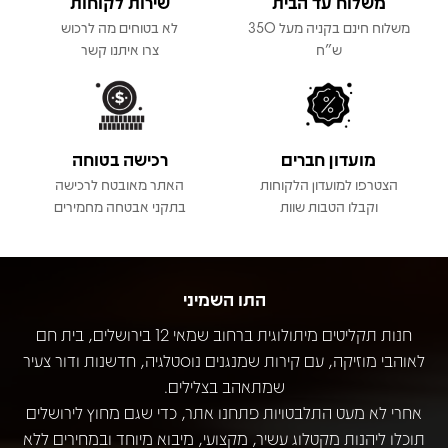
משלוח עד הבית
שירות לקוחות
משלוח חינם בקניה מעל 350
לא בטוחים מה לרכוש
ש"ח
צרו איתנו קשר
מועדון חברים
רכישה בטוחה
הצטרפו למועדון הלקוחות
האתר מאובטח לרכישה
וקבלו הטבות שוות
בתקני אבטחה מחמירים
התו השמיני
חנות תקליטים מיתולוגית ברחוב שמאי 12 בירושלים, בית חם
לאוהבי מוזיקה, עם קירות שמנגנים נוסטלגיה, חדשנות ודור צעיר
שמתאהב בצלילים.
אחרי לא מעט התלבטויות פתחנו אתר, כדי שגם מחוץ לירושלים
תוכלו ליהנות מקטלוג עשיר, מקצועי, מיבוא מיוחד ובמחירים ללא