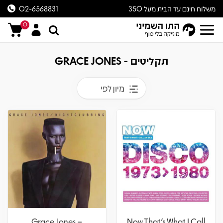
משלוח חינם עד הבית מעל 350
02-6568831
ש״ח
0
תקליטים - GRACE JONES
מיון לפי
Grace Jones –
Now That's What I Call