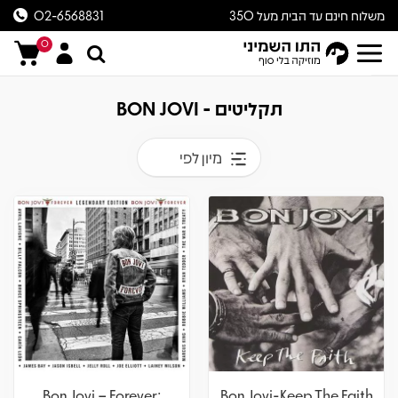
משלוח חינם עד הבית מעל 350
02-6568831
ש״ח
0
תקליטים - BON JOVI
מיון לפי
Bon Jovi – Forever:
Bon Jovi-Keep The Faith