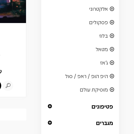
אלקטרוני
פסקולים
מ
בלוז
מטאל
ש
ג'אז
9
היפ הופ / ראפ / סול
מוסיקת עולם
פטיפונים
מגברים