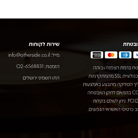
ובטחת
שירות לקוחות
מייל:
info@otherside.co.il
הזמנות: 02-6568831
ח ברמת הצפנה גבוהה
באמצעות טכנולוגיית SSL מהמתקדמות
התו השמיני ירושלים
יך הסליקה מתבצע באמצעות
חברת COMAX בהתאם לתקן האבטחה
המחמיר PCI DSS. ניתן לשלם בקלות
 כרטיסי האשראי הנפוצים.