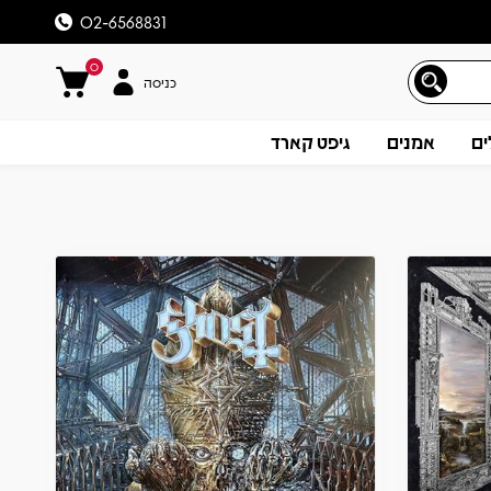
02-6568831
0
כניסה
ים
אמנים
גיפט קארד