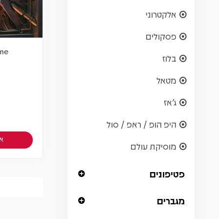
אלקטרוני
פסקולים
ime
בלוז
מטאל
ג'אז
היפ הופ / ראפ / סול
אז
מוסיקת עולם
פטיפונים
מגברים