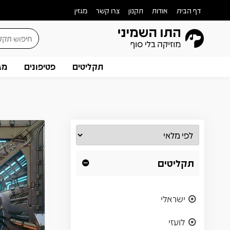
דף הבית
אודות
תקנון
צרו קשר
מגזין
תקליטים
פטיפונים
מג
תקליטים
ישראלי
לועזי