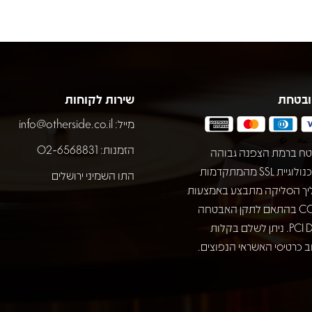
ובטחת
שירות לקוחות
מייל:
info@otherside.co.il
הזמנות: 02-6568831
ח ברמת הצפנה גבוהה
באמצעות טכנולוגיית SSL מהמתקדמות
התו השמיני ירושלים
יך הסליקה מתבצע באמצעות
חברת COMAX בהתאם לתקן האבטחה
המחמיר PCI DSS. ניתן לשלם בקלות
 כרטיסי האשראי הנפוצים.