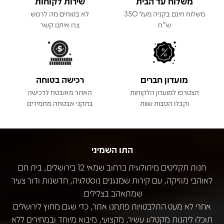
משלוח עד הבית
שירות לקוחות
משלוח חינם בקניה מעל 350
לא בטוחים מה לרכוש
ש"ח
צרו איתנו קשר
מועדון חברים
רכישה בטוחה
הצטרפו למועדון הלקוחות
האתר מאובטח לרכישה
וקבלו הטבות שוות
בתקני אבטחה מחמירים
התו השמיני
חנות תקליטים מיתולוגית ברחוב שמאי 12 בירושלים, בית חם
לאוהבי מוזיקה, עם קירות שמנגנים נוסטלגיה, חדשנות ודור צעיר
שמתאהב בצלילים.
אחרי לא מעט התלבטויות פתחנו אתר, כדי שגם מחוץ לירושלים
תוכלו ליהנות מקטלוג עשיר, מקצועי, מיבוא מיוחד ובמחירים ללא