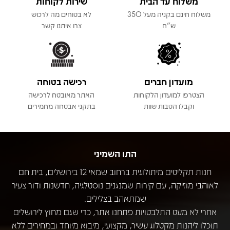
משלוח עד הבית
שירות לקוחות
משלוח חינם בקניה מעל 350
לא בטוחים מה לרכוש
ש"ח
צרו איתנו קשר
מועדון חברים
רכישה בטוחה
הצטרפו למועדון הלקוחות
האתר מאובטח לרכישה
וקבלו הטבות שוות
בתקני אבטחה מחמירים
התו השמיני
חנות תקליטים מיתולוגית ברחוב שמאי 12 בירושלים, בית חם
לאוהבי מוזיקה, עם קירות שמנגנים נוסטלגיה, חדשנות ודור צעיר
שמתאהב בצלילים.
אחרי לא מעט התלבטויות פתחנו אתר, כדי שגם מחוץ לירושלים
תוכלו ליהנות מקטלוג עשיר, מקצועי, מיבוא מיוחד ובמחירים ללא