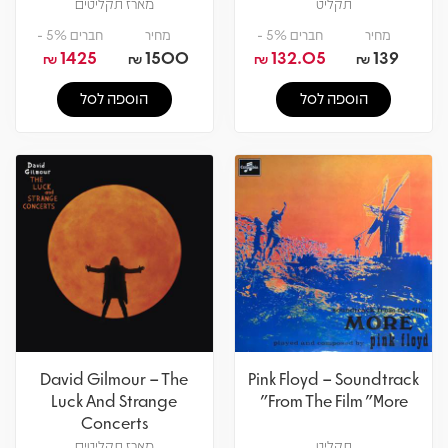
תקליט
מארז תקליטים
מחיר
חברים 5% -
מחיר
חברים 5% -
1425
1500
132.05
139
₪
₪
₪
₪
הוספה לסל
הוספה לסל
David Gilmour – The
Pink Floyd – Soundtrack
Luck And Strange
From The Film "More"
Concerts
תקליט
מארז תקליטים