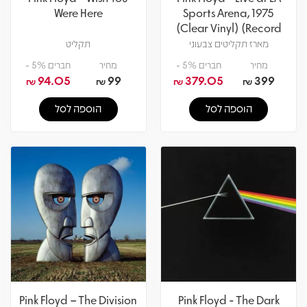
Were Here
Sports Arena, 1975
(Clear Vinyl) (Record
Store Day 2026) 4LP
מארז תקליטים צבעוני
תקליט
מחיר
חברים 5% -
מחיר
חברים 5% -
94.05
99
379.05
399
₪
₪
₪
₪
הוספה לסל
הוספה לסל
Pink Floyd – The Division
Pink Floyd - The Dark