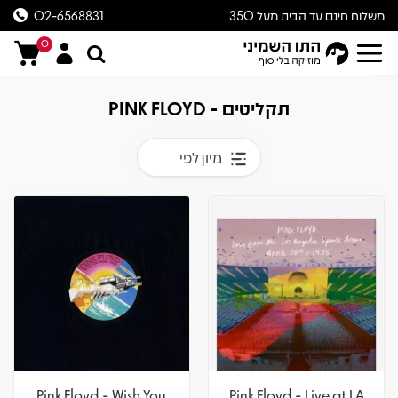
משלוח חינם עד הבית מעל 350
02-6568831
ש״ח
0
תקליטים - PINK FLOYD
מיון לפי
Pink Floyd - Wish You
Pink Floyd - Live at LA