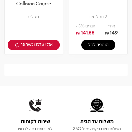
Collision Course
2 תקליטים
תקליט
מחיר
חברים 5% -
141.55
149
₪
₪
אזל! עדכנו כשחוזר
הוספה לסל
צפיה במוצר
משלוח עד הבית
שירות לקוחות
משלוח חינם בקניה מעל 350
לא בטוחים מה לרכוש