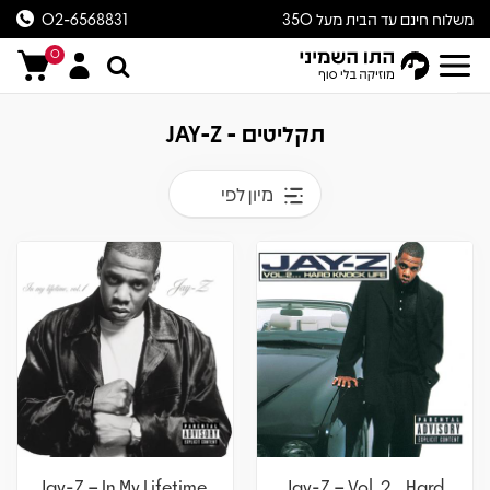
משלוח חינם עד הבית מעל 350
02-6568831
ש״ח
0
תקליטים - JAY-Z
מיון לפי
Jay-Z – In My Lifetime,
Jay-Z – Vol. 2... Hard