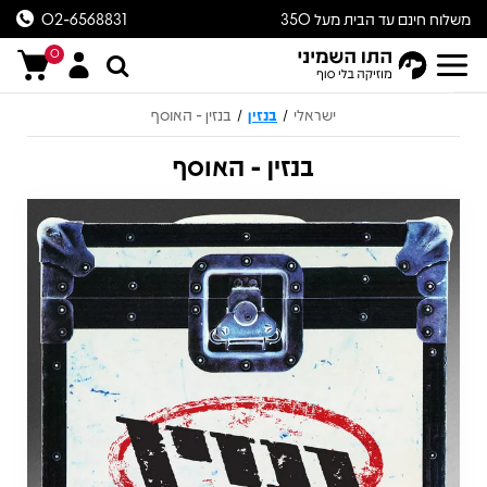
משלוח חינם עד הבית מעל 350
02-6568831
ש״ח
0
ישראלי
בנזין
בנזין - האוסף
/
/
בנזין - האוסף