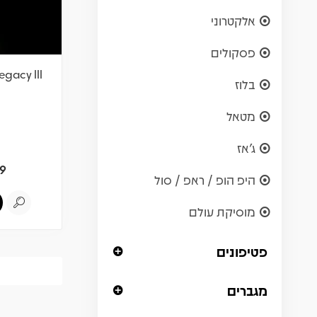
אלקטרוני
פסקולים
egacy III
בלוז
מטאל
ג'אז
9
היפ הופ / ראפ / סול
מוסיקת עולם
פטיפונים
מגברים