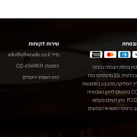
ובטחת
שירות לקוחות
מייל:
info@otherside.co.il
הזמנות: 02-6568831
ח ברמת הצפנה גבוהה
באמצעות טכנולוגיית SSL מהמתקדמות
התו השמיני ירושלים
יך הסליקה מתבצע באמצעות
חברת COMAX בהתאם לתקן האבטחה
המחמיר PCI DSS. ניתן לשלם בקלות
 כרטיסי האשראי הנפוצים.