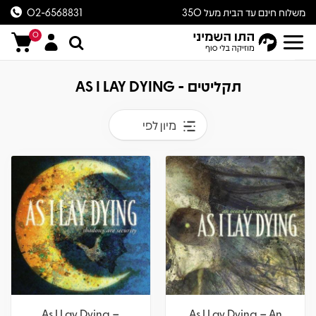
משלוח חינם עד הבית מעל 350
02-6568831
ש״ח
0
תקליטים - AS I LAY DYING
מיון לפי
As I Lay Dying –
As I Lay Dying – An