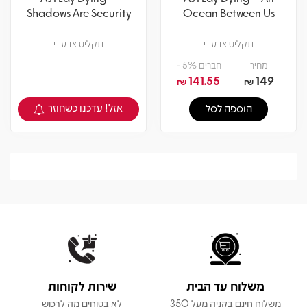
Shadows Are Security
Ocean Between Us
תקליט צבעוני
תקליט צבעוני
מחיר
חברים 5% -
141.55
149
₪
₪
אזל! עדכנו כשחוזר
הוספה לסל
צפיה במוצר
משלוח עד הבית
שירות לקוחות
משלוח חינם בקניה מעל 350
לא בטוחים מה לרכוש