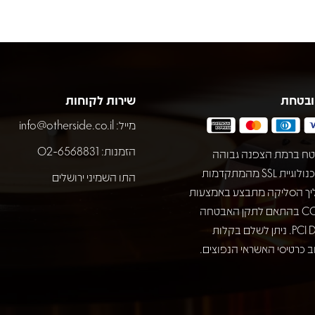
ובטחת
שירות לקוחות
מייל:
info@otherside.co.il
הזמנות: 02-6568831
ח ברמת הצפנה גבוהה
באמצעות טכנולוגיית SSL מהמתקדמות
התו השמיני ירושלים
יך הסליקה מתבצע באמצעות
חברת COMAX בהתאם לתקן האבטחה
המחמיר PCI DSS. ניתן לשלם בקלות
 כרטיסי האשראי הנפוצים.