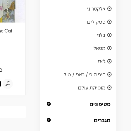
אלקטרוני
פסקולים
he Cat
בלוז
מטאל
ג'אז
0
היפ הופ / ראפ / סול
מוסיקת עולם
פטיפונים
מגברים