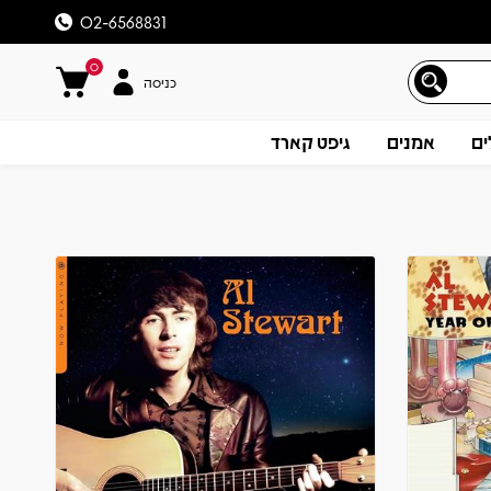
02-6568831
0
כניסה
ים
אמנים
גיפט קארד