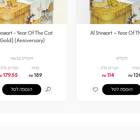
tewart - Year Of The Cat
Al Stewart – Year Of T
[Gold] (Anniversary)
תקליט
תקליט צבעוני
מחיר
חברים 5% -
מחיר
חברים 5% -
179.55
189
114
12
₪
₪
₪
₪
הוספה לסל
הוספה לסל