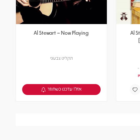
Al Stewart – Now Playing
Al S
תקליט צבעוני
אזל! עדכנו כשחוזר
צפיה במוצר