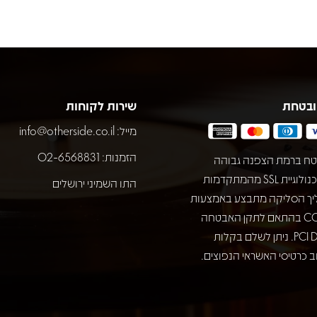
ובטחת
שירות לקוחות
מייל:
info@otherside.co.il
הזמנות: 02-6568831
ח ברמת הצפנה גבוהה
באמצעות טכנולוגיית SSL מהמתקדמות
התו השמיני ירושלים
יך הסליקה מתבצע באמצעות
חברת COMAX בהתאם לתקן האבטחה
המחמיר PCI DSS. ניתן לשלם בקלות
 כרטיסי האשראי הנפוצים.