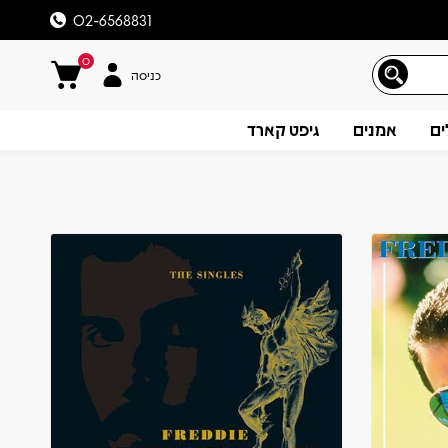
02-6568831
0
כניסה
ים
אמנים
גיפט קארד