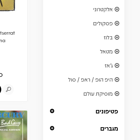
אלקטרוני
פסקולים
tserrat
בלוז
ona
מטאל
ג'אז
0
היפ הופ / ראפ / סול
מוסיקת עולם
פטיפונים
מגברים