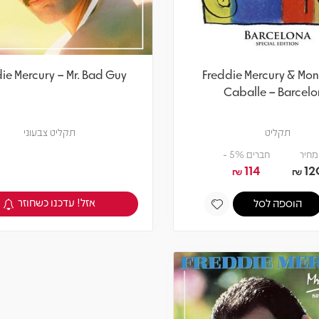
ie Mercury – Mr. Bad Guy
Freddie Mercury & Mon
Caballe – Barcel
תקליט
תקליט צבעוני
מחיר
חברים 5% -
114
12
₪
₪
אזל! עדכנו כשחוזר
הוספה לסל
צפיה במוצר