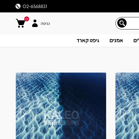
02-6568831
0
כניסה
ים
אמנים
גיפט קארד