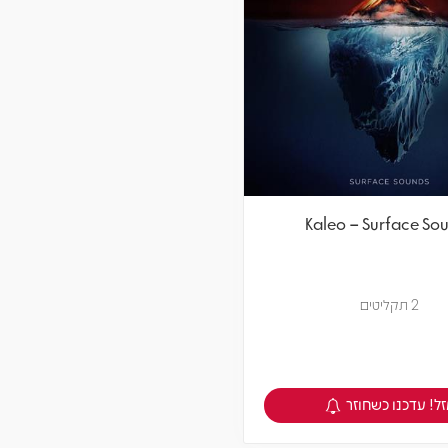
Kaleo – Surface So
2 תקליטים
ל! עדכנו כשחוזר
צפיה במוצר