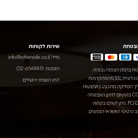
ובטחת
שירות לקוחות
מייל:
info@otherside.co.il
הזמנות: 02-6568831
ח ברמת הצפנה גבוהה
באמצעות טכנולוגיית SSL מהמתקדמות
התו השמיני ירושלים
יך הסליקה מתבצע באמצעות
חברת COMAX בהתאם לתקן האבטחה
המחמיר PCI DSS. ניתן לשלם בקלות
 כרטיסי האשראי הנפוצים.