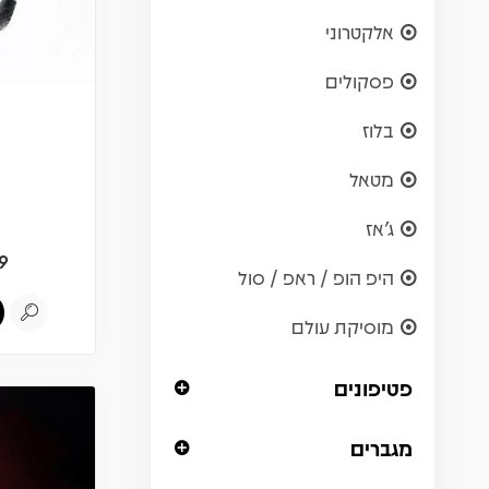
אלקטרוני
פסקולים
בלוז
מטאל
ג'אז
9
היפ הופ / ראפ / סול
מוסיקת עולם
פטיפונים
מגברים