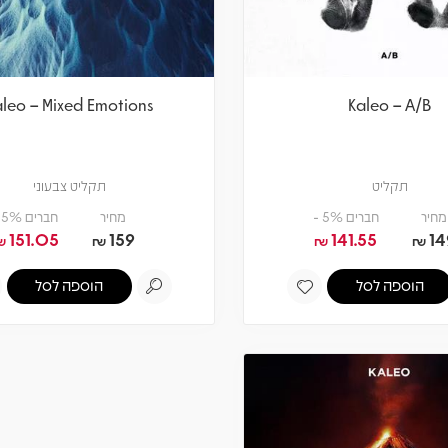
aleo – Mixed Emotions
Kaleo – A/B
תקליט
תקליט צבעוני
מחיר
חברים 5% -
מחיר
חברים 5% -
151.05
159
141.55
14
₪
₪
₪
₪
הוספה לסל
הוספה לסל